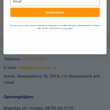
Breedte: 9,5 cm
Lengte: 2,3 cm
Inschrijven
*Door uw email in te voeren ontvangt u éénmalig een kortingscode in uw mailbox. Wij kunnen u gepersonaliseerde marketing e-
mails toesturen. Lees hier ook ons
privacy beleid.
Contact
Telefoon:
010-2420914
E-mail:
info@drempelhulp.nl
Adres: Steenbakkerij 16, 2913LJ in Nieuwerkerk a/d
IJssel
Openingstijden:
Maandag t/m Vrijdag: 08:30 tot 17:00