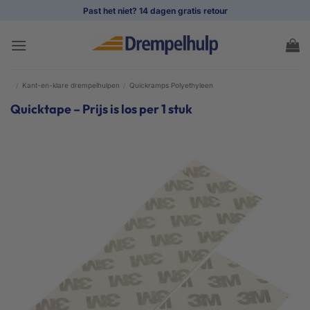
Ga
Past het niet? 14 dagen gratis retour
naar
inhoud
/
Kant-en-klare drempelhulpen
/
Quickramps Polyethyleen
Quicktape – Prijs is los per 1 stuk