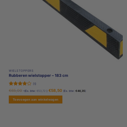
WIELSTOPPERS
Rubberen wielstopper – 183 cm
(1)
Oorspronkelijke
Gewaardeerd
Huidige
€
65,00
€
58,50
(Ex. btw:
€
53,72
)
(Ex. btw:
€
48,35
)
prijs
prijs
4
uit 5
was:
is:
Toevoegen aan winkelwagen
€65,00.
€65,00.