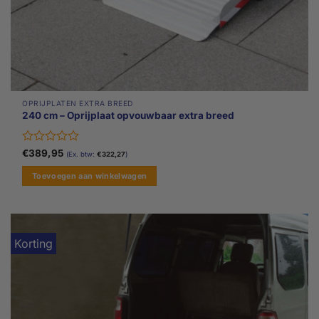
OPRIJPLATEN EXTRA BREED
240 cm – Oprijplaat opvouwbaar extra breed
Gewaardeerd
€
389,95
(Ex. btw:
€
322,27
)
0
uit
Toevoegen aan winkelwagen
5
Korting