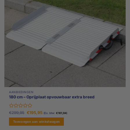
AANBIEDINGEN
180 cm – Oprijplaat opvouwbaar extra breed
Gewaardeerd
Oorspronkelijke
Huidige
€
299,95
€
195,95
(Ex. btw:
€
161,94
)
prijs
prijs
0
was:
is:
uit
Toevoegen aan winkelwagen
€299,95.
€195,95.
5