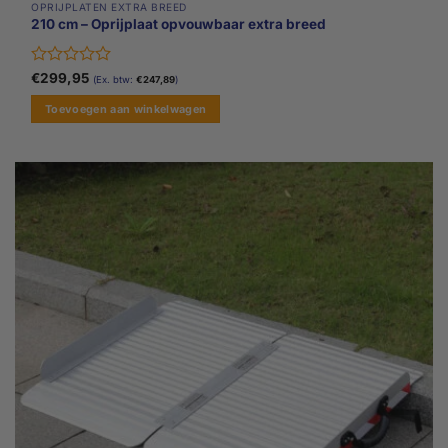
OPRIJPLATEN EXTRA BREED
210 cm – Oprijplaat opvouwbaar extra breed
Gewaardeerd
€
299,95
(Ex. btw:
€
247,89
)
0
uit
Toevoegen aan winkelwagen
5