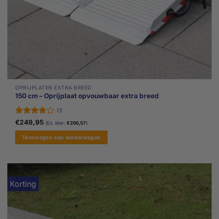
OPRIJPLATEN EXTRA BREED
150 cm – Oprijplaat opvouwbaar extra breed
(1)
Gewaardeerd
€
249,95
(Ex. btw:
€
206,57
)
4
uit 5
Toevoegen aan winkelwagen
Korting