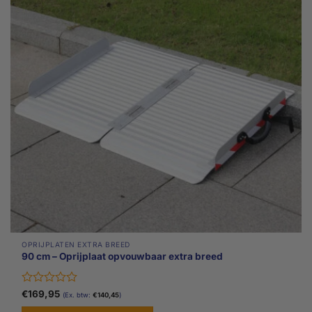
OPRIJPLATEN EXTRA BREED
90 cm – Oprijplaat opvouwbaar extra breed
Gewaardeerd
€
169,95
(Ex. btw:
€
140,45
)
0