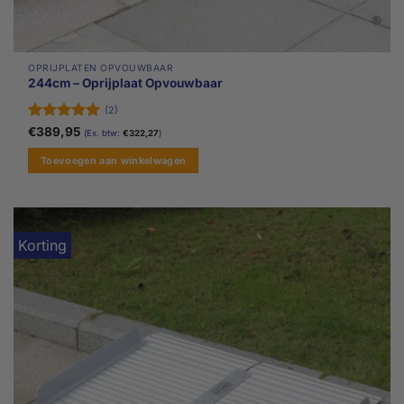
OPRIJPLATEN OPVOUWBAAR
244cm – Oprijplaat Opvouwbaar
(2)
Gewaardeerd
€
389,95
(Ex. btw:
€
322,27
)
5
uit 5
Toevoegen aan winkelwagen
Korting