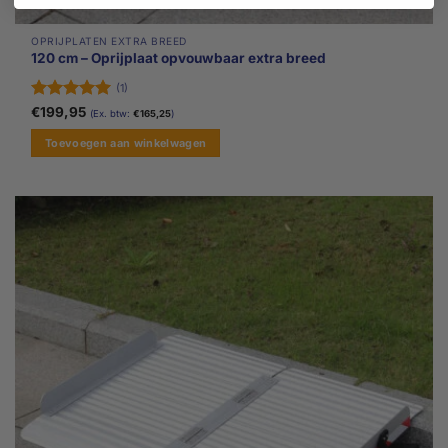
OPRIJPLATEN EXTRA BREED
120 cm – Oprijplaat opvouwbaar extra breed
(1)
Gewaardeerd
€
199,95
(Ex. btw:
€
165,25
)
5
uit 5
Toevoegen aan winkelwagen