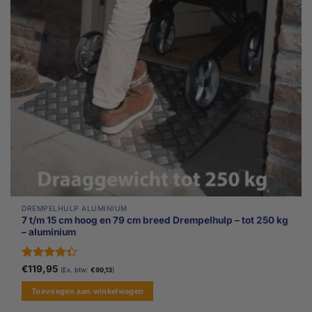
DREMPELHULP ALUMINIUM
7 t/m 15 cm hoog en 79 cm breed Drempelhulp – tot 250 kg
– aluminium
Gewaardeerd
€
119,95
(Ex. btw:
€
99,13
)
4.33
uit 5
Toevoegen aan winkelwagen