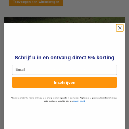
uit
Toevoegen aan winkelwagen
5
Schrijf u in en ontvang direct 5% korting
Email
Inschrijven
*Door uw email in te voeren ontvangt u éénmalig een kortingscode in uw mailbox. Wij kunnen u gepersonaliseerde marketing e-
mails toesturen. Lees hier ook ons
privacy beleid.