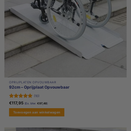
OPRIJPLATEN OPVOUWBAAR
92cm – Oprijplaat Opvouwbaar
(10)
Gewaardeerd
€
117,95
(Ex. btw:
€
97,48
)
5
uit 5
Toevoegen aan winkelwagen