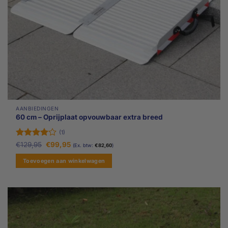
AANBIEDINGEN
60 cm – Oprijplaat opvouwbaar extra breed
(1)
Gewaardeerd
Oorspronkelijke
Huidige
€
129,95
€
99,95
(Ex. btw:
€
82,60
)
prijs
prijs
4
uit 5
was:
is:
Toevoegen aan winkelwagen
€129,95.
€99,95.