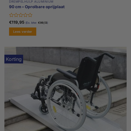
DREMPELHULP ALUMINIUM
90 cm – Oprolbare oprijplaat
Gewaardeerd
€
119,95
(Ex. btw:
€
99,13
)
0
uit
Lees verder
5
Korting