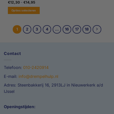
Gewaardeerd
Prijsklasse:
€
12,30
-
€
14,95
€12,30
4.71
uit 5
tot
Opties selecteren
€14,95
Dit
product
heeft
1
2
3
4
…
16
17
18
meerdere
variaties.
Deze
optie
Contact
kan
gekozen
worden
Telefoon:
010-2420914
op
de
E-mail:
info@drempelhulp.nl
productpagina
Adres: Steenbakkerij 16, 2913LJ in Nieuwerkerk a/d
IJssel
Openingstijden: