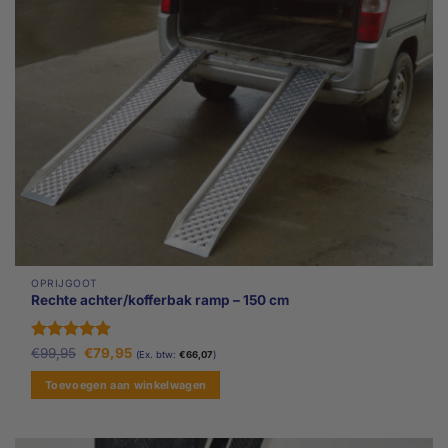
OPRIJGOOT
Rechte achter/kofferbak ramp – 150 cm
Gewaardeerd
Oorspronkelijke
Huidige
€
99,95
€
79,95
(Ex. btw:
€
66,07
)
prijs
prijs
5
uit 5
was:
is:
Toevoegen aan winkelwagen
€99,95.
€79,95.