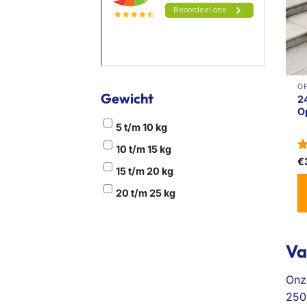
O
Gewicht
2
O
5 t/m 10 kg
10 t/m 15 kg
G
€
15 t/m 20 kg
5
20 t/m 25 kg
Va
Onze
250 