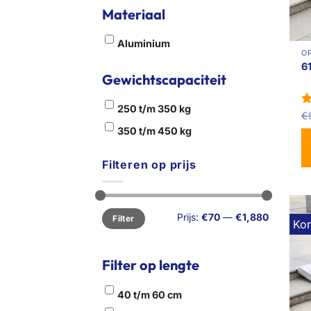
Materiaal
Aluminium
O
6
Gewichtscapaciteit
250 t/m 350 kg
G
€
4
350 t/m 450 kg
Filteren op prijs
Min.
Max.
Prijs:
€70
—
€1,880
Filter
prijs
prijs
Kor
Filter op lengte
40 t/m 60 cm