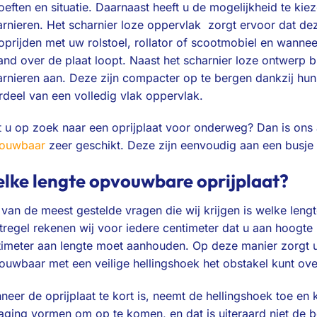
eften en situatie. Daarnaast heeft u de mogelijkheid te ki
rnieren. Het scharnier loze oppervlak zorgt ervoor dat dez
oprijden met uw rolstoel, rollator of scootmobiel en wann
nd over de plaat loopt. Naast het scharnier loze ontwerp b
arnieren aan. Deze zijn compacter op te bergen dankzij h
rdeel van een volledig vlak oppervlak.
t u op zoek naar een oprijplaat voor onderweg? Dan is ons
ouwbaar
zeer geschikt. Deze zijn eenvoudig aan een busje t
lke lengte opvouwbare oprijplaat?
van de meest gestelde vragen die wij krijgen is welke lengte 
stregel rekenen wij voor iedere centimeter dat u aan hoogt
timeter aan lengte moet aanhouden. Op deze manier zorgt u 
ouwbaar met een veilige hellingshoek het obstakel kunt ov
eer de oprijplaat te kort is, neemt de hellingshoek toe en 
aging vormen om op te komen, en dat is uiteraard niet de b