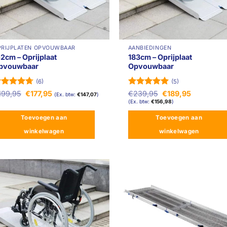
PRIJPLATEN OPVOUWBAAR
AANBIEDINGEN
52cm – Oprijplaat
183cm – Oprijplaat
pvouwbaar
Opvouwbaar
(6)
(5)
ewaardeerd
Oorspronkelijke
Huidige
Gewaardeerd
Oorspronkelijke
Huidige
199,95
€
177,95
€
239,95
€
189,95
(Ex. btw:
€
147,07
)
prijs
prijs
prijs
prijs
.67
uit 5
5
uit 5
(Ex. btw:
€
156,98
)
was:
is:
was:
is:
€199,95.
€177,95.
€239,95.
€189,95.
Toevoegen aan
Toevoegen aan
winkelwagen
winkelwagen