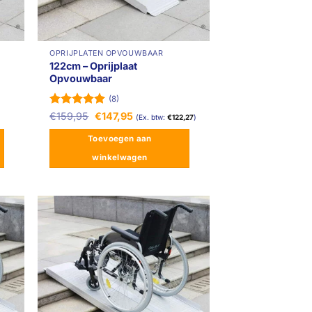
OPRIJPLATEN OPVOUWBAAR
122cm – Oprijplaat
Opvouwbaar
(8)
Gewaardeerd
Oorspronkelijke
Huidige
€
159,95
€
147,95
(Ex. btw:
€
122,27
)
prijs
prijs
5
uit 5
was:
is:
Toevoegen aan
€159,95.
€147,95.
winkelwagen