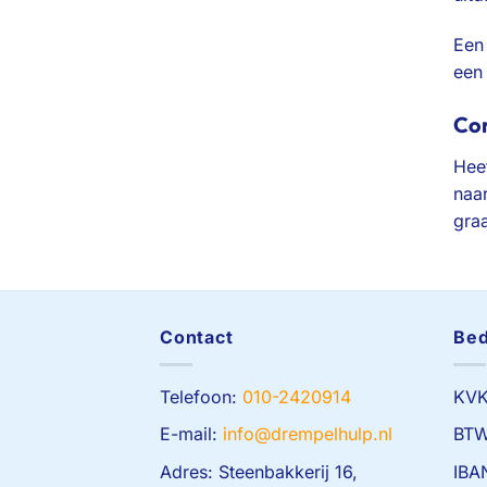
Een
een
Con
Hee
naar
gra
Contact
Bed
Telefoon:
010-2420914
KVK
E-mail:
info@drempelhulp.nl
BTW
Adres: Steenbakkerij 16,
IBA