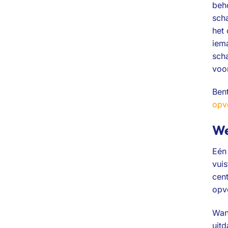
beho
scha
het 
iema
sch
voo
Ben
opv
We
Eén 
vui
cen
opv
Wann
uitd