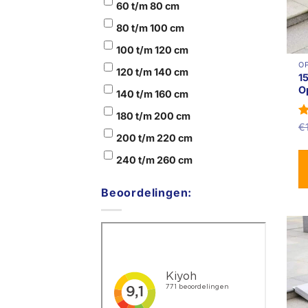
60 t/m 80 cm
80 t/m 100 cm
100 t/m 120 cm
O
120 t/m 140 cm
1
O
140 t/m 160 cm
180 t/m 200 cm
G
€
4
200 t/m 220 cm
240 t/m 260 cm
Beoordelingen: