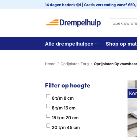
Ga
14 dagen bedenktijd | Gratis verzending vanaf €50,
naar
inhoud
Zoeken
naar:
Alle drempelhulpen
Shop op mat
Home
/
Oprijplaten Zorg
/
Oprijplaten Opvouwbaa
Filter op hoogte
Kor
6 t/m 8 cm
8 t/m 15 cm
15 t/m 20 cm
20 t/m 45 cm