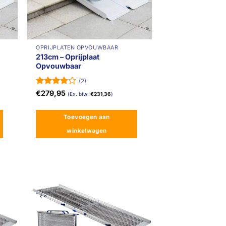
OPRIJPLATEN OPVOUWBAAR
213cm – Oprijplaat
Opvouwbaar
(2)
Gewaardeerd
€
279,95
(Ex. btw:
€
231,36
)
4
uit 5
Toevoegen aan
winkelwagen