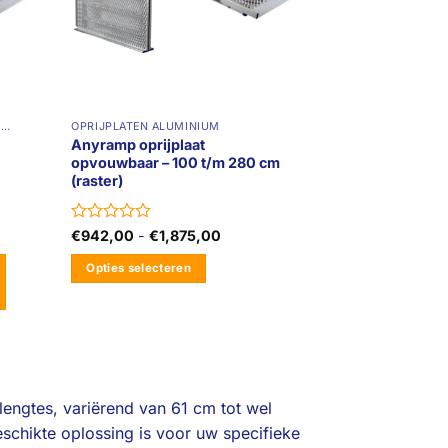
OPRIJPLATEN LOS NIET OPVOUWBAAR
OPRIJPLATEN ALUMINIUM
Anyramp oprijplaat
opvouwbaar – 100 t/m 280 cm
(raster)
Gewaardeerd
Prijsklasse:
€
942,00
-
€
1,875,00
€942,00
0
tot
uit
Opties selecteren
€1,875,00
5
Dit
product
heeft
meerdere
lengtes, variërend van 61 cm tot wel
variaties.
geschikte oplossing is voor uw specifieke
Deze