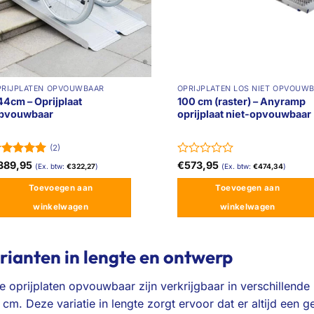
PRIJPLATEN OPVOUWBAAR
44cm – Oprijplaat
100 cm (raster) – Anyramp
pvouwbaar
oprijplaat niet-opvouwbaar
(2)
ewaardeerd
Gewaardeerd
389,95
€
573,95
(Ex. btw:
€
322,27
)
(Ex. btw:
€
474,34
)
uit 5
0
uit
Toevoegen aan
Toevoegen aan
5
winkelwagen
winkelwagen
rianten in lengte en ontwerp
 oprijplaten opvouwbaar zijn verkrijgbaar in verschillende 
cm. Deze variatie in lengte zorgt ervoor dat er altijd een 