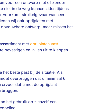
ezen voor een ontwerp met of zonder
optie
e niet in de weg kunnen zitten tijdens
kan
gekozen
eer voorkomt struikelgevaar wanneer
worden
ieden wij ook oprijplaten met
op
un opvouwbare ontwerp, maar missen het
de
productpagina
 assortiment met
oprijplaten vast
e bevestigen en in- en uit te klappen.
het beste past bij de situatie. Als
e moet overbruggen dat u minimaal 6
ervoor dat u met de oprijplaat
erbruggen.
kan het gebruik op zichzelf een
edoeling.