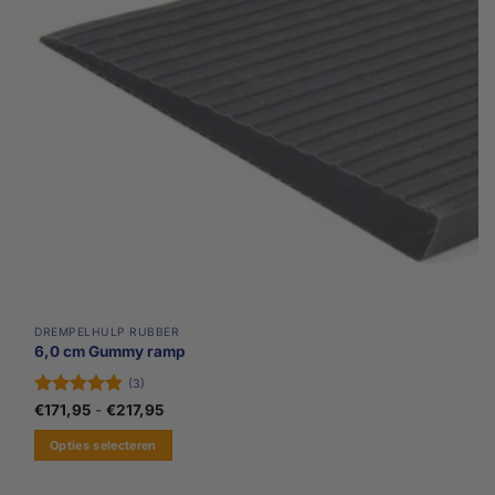
gekozen
worden
op
de
productpagina
DREMPELHULP RUBBER
6,0 cm Gummy ramp
(3)
Gewaardeerd
Prijsklasse:
€
171,95
-
€
217,95
€171,95
5
uit 5
tot
Opties selecteren
€217,95
Dit
product