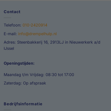
meerdere
variaties.
Contact
Deze
optie
kan
Telefoon:
010-2420914
gekozen
worden
E-mail:
info@drempelhulp.nl
op
Adres: Steenbakkerij 16, 2913LJ in Nieuwerkerk a/d
de
IJssel
productpagina
Openingstijden:
Maandag t/m Vrijdag: 08:30 tot 17:00
Zaterdag: Op afspraak
Bedrijfsinformatie