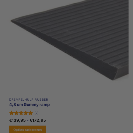
optie
kan
gekozen
worden
op
de
productpagina
DREMPELHULP RUBBER
4,8 cm Gummy ramp
(7)
Gewaardeerd
Prijsklasse:
€
139,95
-
€
172,95
€139,95
4.71
uit 5
tot
Opties selecteren
€172,95