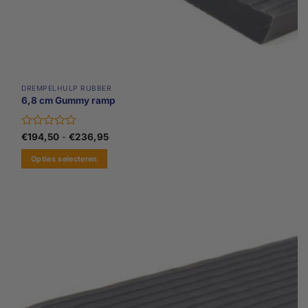
DREMPELHULP RUBBER
6,8 cm Gummy ramp
Gewaardeerd
Prijsklasse:
€
194,50
-
€
236,95
€194,50
0
tot
uit
Opties selecteren
€236,95
5
Dit
product
heeft
meerdere
variaties.
Deze
optie
kan
gekozen
worden