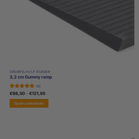
de
productpagina
DREMPELHULP RUBBER
3,2 cm Gummy ramp
(9)
Gewaardeerd
Prijsklasse:
€
98,50
-
€
121,95
€98,50
4.89
uit 5
tot
Opties selecteren
€121,95
Dit
product
heeft
meerdere
variaties.