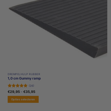
DREMPELHULP RUBBER
1,0 cm Gummy ramp
(26)
Gewaardeerd
Prijsklasse:
€
29,95
-
€
35,95
€29,95
4.88
uit 5
tot
Opties selecteren
€35,95
Dit
product