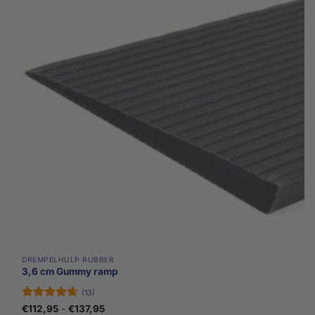
Deze
optie
kan
gekozen
worden
op
de
productpagina
DREMPELHULP RUBBER
3,6 cm Gummy ramp
(13)
Gewaardeerd
Prijsklasse:
€
112,95
-
€
137,95