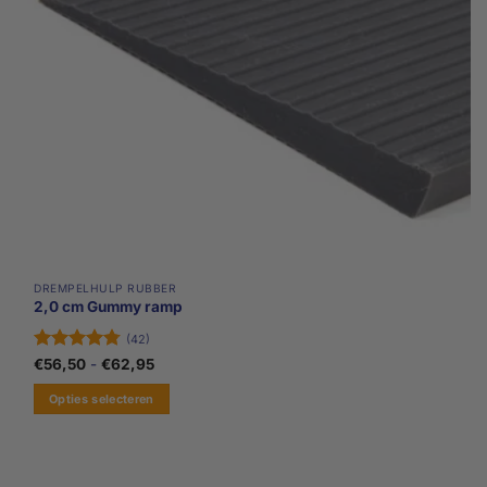
op
de
productpagina
DREMPELHULP RUBBER
2,0 cm Gummy ramp
(42)
Gewaardeerd
Prijsklasse:
€
56,50
-
€
62,95
€56,50
4.74
uit 5
tot
Opties selecteren
€62,95
Dit
product
heeft