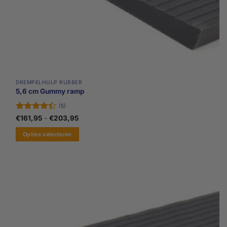
DREMPELHULP RUBBER
5,6 cm Gummy ramp
(5)
Gewaardeerd
Prijsklasse:
€
161,95
-
€
203,95
€161,95
4.4
uit 5
tot
Opties selecteren
€203,95
Dit
product
heeft
meerdere
variaties.
Deze
optie
kan