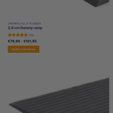
DREMPELHULP RUBBER
2,8 cm Gummy ramp
(15)
Gewaardeerd
Prijsklasse:
€
79,95
-
€
101,95
€79,95
4.6
uit 5
tot
Opties selecteren
€101,95
Dit
product
heeft
meerdere
variaties.
Deze
optie
kan
gekozen
worden
op