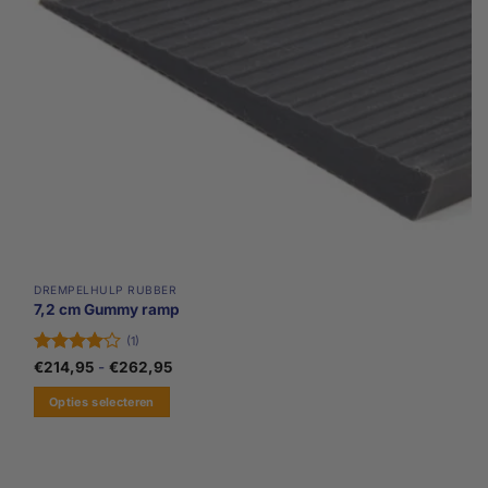
op
de
productpagina
DREMPELHULP RUBBER
7,2 cm Gummy ramp
(1)
Gewaardeerd
Prijsklasse:
€
214,95
-
€
262,95
€214,95
4
uit 5
tot
Opties selecteren
€262,95
Dit
product
heeft