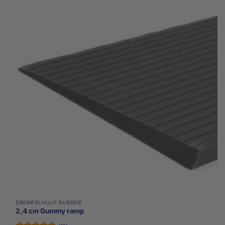
meerdere
variaties.
Deze
optie
kan
gekozen
worden
op
de
productpagina
DREMPELHULP RUBBER
2,4 cm Gummy ramp