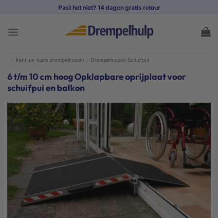
Ga
Past het niet? 14 dagen gratis retour
naar
inhoud
/
Kant-en-klare drempelhulpen
/
Drempelhulpen Schuifpui
6 t/m 10 cm hoog Opklapbare oprijplaat voor
schuifpui en balkon