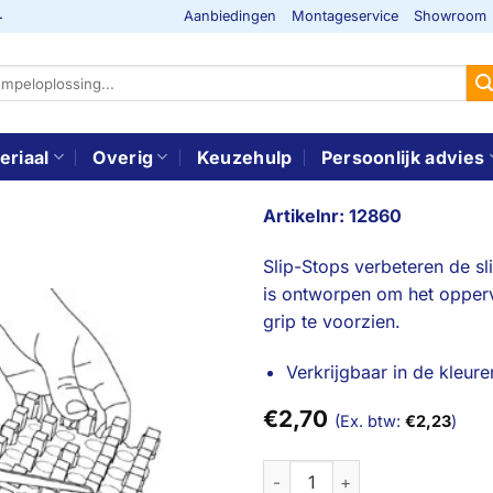
Aanbiedingen
Montageservice
Showroom
-
eriaal
Overig
Keuzehulp
Persoonlijk advies
Artikelnr: 12860
Slip-Stops verbeteren de sl
is ontworpen om het opper
grip te voorzien.
Verkrijgbaar in de kleuren
€
2,70
(Ex. btw:
€
2,23
)
Slip-Stop voor Ramp II aantal