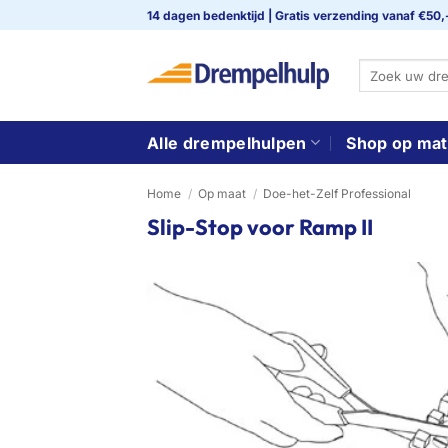
Ga
14 dagen bedenktijd | Gratis verzending vanaf €50,
naar
inhoud
Zoeken
naar:
Alle drempelhulpen
Shop op mat
Home
/
Op maat
/
Doe-het-Zelf Professional
Slip-Stop voor Ramp II