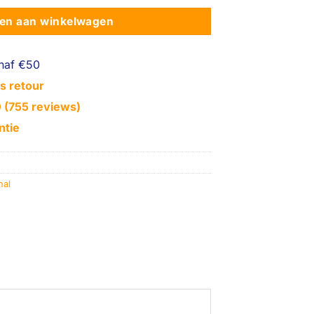
en aan winkelwagen
naf €50
s retour
0 (755 reviews)
ntie
nal