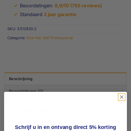
✓
Beoordelingen:
8,9/10 (755 reviews)
✓
Standaard
2 jaar garantie
SKU:
ES12830.2
Categorie:
Doe-het-Zelf Professional
Beschrijving
Beoordelingen (0)
Artikelnr: 12830
De Slips-Stop is ontworpen om het oppervlak
Schrijf u in en ontvang direct 5% korting
van de Hele Tegel van nog meer grip te