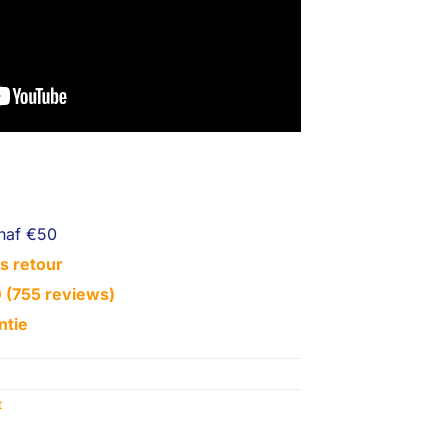
naf €50
s retour
0 (755 reviews)
ntie
t