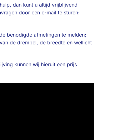
lp, dan kunt u altijd vrijblijvend
vragen door een e-mail te sturen:
j de benodigde afmetingen te melden;
 van de drempel, de breedte en wellicht
ving kunnen wij hieruit een prijs