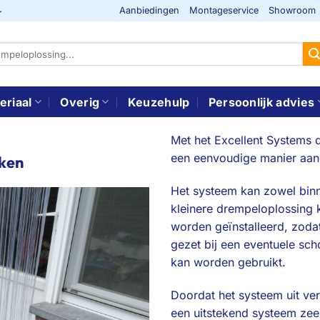
Aanbiedingen
Montageservice
Showroom
-
eriaal
Overig
Keuzehulp
Persoonlijk advies
Met het Excellent Systems
een eenvoudige manier aan
eken
Het systeem kan zowel binn
kleinere drempeloplossing 
worden geïnstalleerd, zoda
gezet bij een eventuele sch
kan worden gebruikt.
Doordat het systeem uit ve
een uitstekend systeem zee