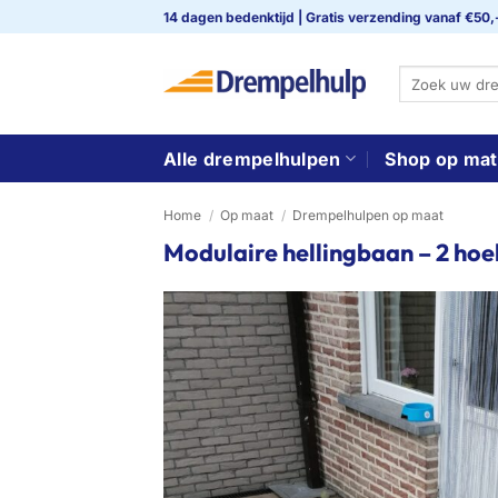
Ga
14 dagen bedenktijd | Gratis verzending vanaf €50,
naar
inhoud
Zoeken
naar:
Alle drempelhulpen
Shop op mat
Home
/
Op maat
/
Drempelhulpen op maat
Modulaire hellingbaan – 2 ho