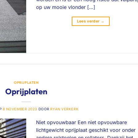
op uw mooie vlonder […]
Lees verder
→
OPRIJPLATEN
Oprijplaten
OP
8 NOVEMBER 2023
DOOR
RYAN VERKERK
Niet opvouwbaar Een niet opvouwbare
lichtgewicht oprijplaat geschikt voor onder
andere rolstoelen en rollators. Dankzij het