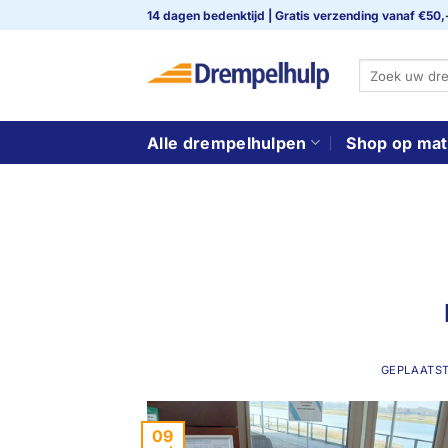
Ga
14 dagen bedenktijd | Gratis verzending vanaf €50,
naar
inhoud
Zoeken
naar:
Alle drempelhulpen
Shop op mat
GEPLAATS
09