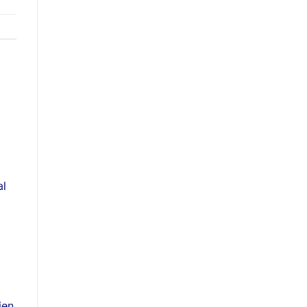
al
jen