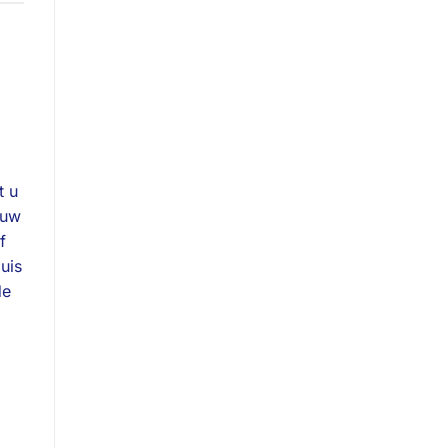
t u
 uw
f
uis
de