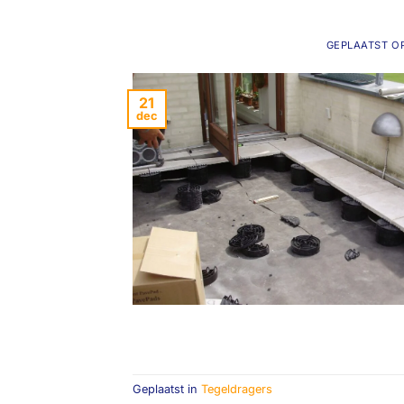
GEPLAATST O
21
dec
Geplaatst in
Tegeldragers