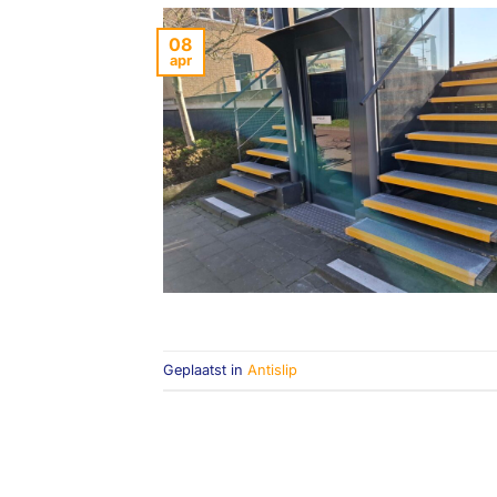
08
apr
Geplaatst in
Antislip