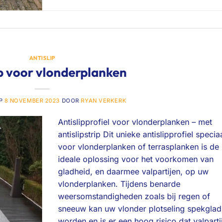
ANTISLIP
p voor vlonderplanken
OP
8 NOVEMBER 2023
DOOR
RYAN VERKERK
Antislipprofiel voor vlonderplanken – met
antislipstrip Dit unieke antislipprofiel specia
voor vlonderplanken of terrasplanken is de
ideale oplossing voor het voorkomen van
gladheid, en daarmee valpartijen, op uw
vlonderplanken. Tijdens benarde
weersomstandigheden zoals bij regen of
sneeuw kan uw vlonder plotseling spekglad
worden en is er een hoog risico dat valparti