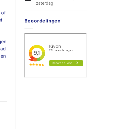
zaterdag
 of
et
Beoordelingen
gen
lad
jen