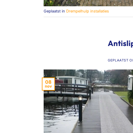
Geplaatst in
Drempelhulp installaties
Antisli
GEPLAATST 
08
nov