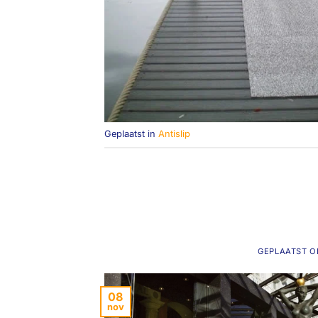
Geplaatst in
Antislip
GEPLAATST 
08
nov