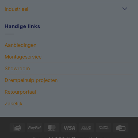
Industrieel
Handige links
Aanbiedingen
Montageservice
Showroom
Drempelhulp projecten
Retourportaal
Zakelijk
IDeal
PayPal
MasterCard
Visa
Cash
Bank
Credi
On
Transfer
Card