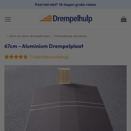
Ga
Past het niet? 14 dagen gratis retour
naar
inhoud
/
Kant-en-klare drempelhulpen
/
Drempelhulp aluminium
67cm – Aluminium Drempelplaat
(
1
klantbeoordeling)
Gewaardeerd
1
5
op 5
gebaseerd
op
klant
waardering