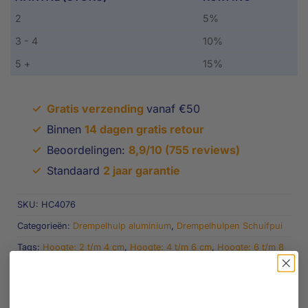
2
5%
3 - 4
10%
5 +
15%
✓
Gratis verzending
vanaf €50
✓
Binnen
14 dagen gratis retour
✓
Beoordelingen:
8,9/10 (755 reviews)
✓
Standaard
2 jaar garantie
SKU:
HC4076
Categorieën:
Drempelhulp aluminium
,
Drempelhulpen Schuifpui
Tags:
Hoogte: 2 t/m 4 cm
,
Hoogte: 4 t/m 6 cm
,
Hoogte: 6 t/m 8
cm