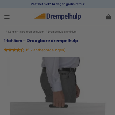
Ga
Past het niet? 14 dagen gratis retour
naar
inhoud
/
Kant-en-klare drempelhulpen
/
Drempelhulp aluminium
1 tot 5cm – Draagbare drempelhulp
(
5
klantbeoordelingen)
Gewaardeerd
5
4.4
op 5
gebaseerd
op
klant
waarderingen