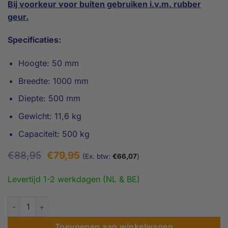
Bij voorkeur voor buiten gebruiken i.v.m. rubber
geur.
Specificaties:
Hoogte: 50 mm
Breedte: 1000 mm
Diepte: 500 mm
Gewicht: 11,6 kg
Capaciteit: 500 kg
Oorspronkelijke
Huidige
€
88,95
€
79,95
(Ex. btw:
€
66,07
)
prijs
prijs
was:
is:
Levertijd 1-2 werkdagen (NL & BE)
€88,95.
€79,95.
5 cm - Rubberen drempelhulp - Recht aantal
Toevoegen aan winkelwagen