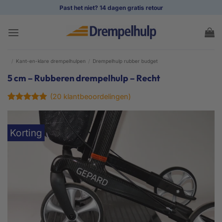
Ga
Past het niet? 14 dagen gratis retour
naar
inhoud
/
Kant-en-klare drempelhulpen
/
Drempelhulp rubber budget
5 cm – Rubberen drempelhulp – Recht
(
20
klantbeoordelingen)
Gewaardeerd
20
4.95
op 5
gebaseerd
Korting
op
klant
waarderingen