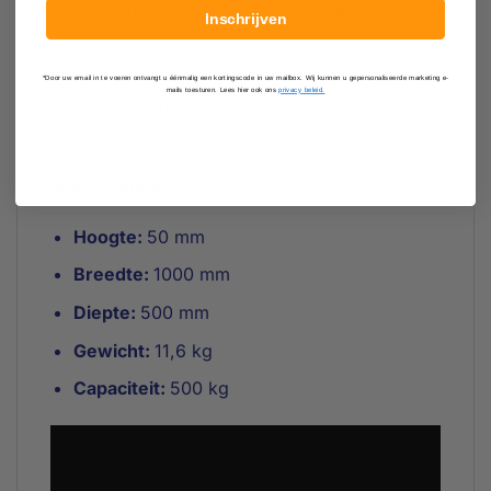
een decoupeerzaag op maat te maken.
Inschrijven
Op voorraad
*Door uw email in te voeren ontvangt u éénmalig een kortingscode in uw mailbox. Wij kunnen u gepersonaliseerde marketing e-
mails toesturen. Lees hier ook ons
privacy beleid.
Volgende werkdag in huis. Bij voorkeur voor
buiten gebruiken i.v.m. rubber geur.
Specificaties:
Hoogte:
50 mm
Breedte:
1000 mm
Diepte:
500 mm
Gewicht:
11,6 kg
Capaciteit:
500 kg