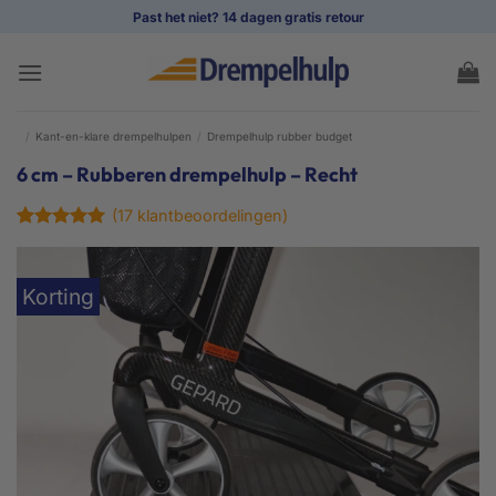
Ga
Past het niet? 14 dagen gratis retour
naar
inhoud
/
Kant-en-klare drempelhulpen
/
Drempelhulp rubber budget
6 cm – Rubberen drempelhulp – Recht
(
17
klantbeoordelingen)
Gewaardeerd
17
4.94
op 5
gebaseerd
Korting
op
klant
waarderingen