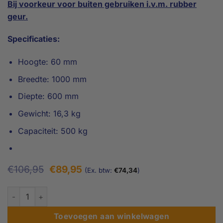
Bij voorkeur voor buiten gebruiken i.v.m. rubber
geur.
Specificaties:
Hoogte: 60 mm
Breedte: 1000 mm
Diepte: 600 mm
Gewicht: 16,3 kg
Capaciteit: 500 kg
Oorspronkelijke
Huidige
€
106,95
€
89,95
(Ex. btw:
€
74,34
)
prijs
prijs
was:
is:
6 cm - Rubberen drempelhulp - Recht aantal
€106,95.
€89,95.
Toevoegen aan winkelwagen