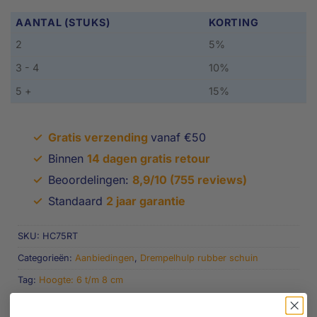
AANTAL (STUKS)
KORTING
2
5%
3 - 4
10%
5 +
15%
✓
Gratis verzending
vanaf €50
✓
Binnen
14 dagen gratis retour
✓
Beoordelingen:
8,9/10 (755 reviews)
✓
Standaard
2 jaar garantie
SKU:
HC75RT
Categorieën:
Aanbiedingen
,
Drempelhulp rubber schuin
Tag:
Hoogte: 6 t/m 8 cm