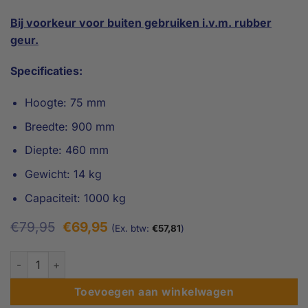
Bij voorkeur voor buiten gebruiken i.v.m. rubber
geur.
Specificaties:
Hoogte: 75 mm
Breedte: 900 mm
Diepte: 460 mm
Gewicht: 14 kg
Capaciteit: 1000 kg
Oorspronkelijke
Huidige
€
79,95
€
69,95
(Ex. btw:
€
57,81
)
prijs
prijs
was:
is:
7,5 cm - Rubberen Drempelhulp Schuin aantal
€79,95.
€69,95.
Toevoegen aan winkelwagen