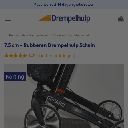
Ga
Past het niet? 14 dagen gratis retour
naar
inhoud
/
Kant-en-klare drempelhulpen
/
Drempelhulp rubber schuin
7,5 cm – Rubberen Drempelhulp Schuin
(
49
klantbeoordelingen)
Gewaardeerd
49
4.9
op 5
gebaseerd
Korting
op
klant
waarderingen