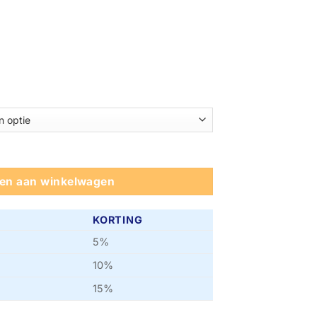
jsklasse:
9,95
03,50
en aan winkelwagen
KORTING
5%
10%
15%