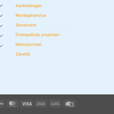
Aanbiedingen
Montageservice
Showroom
Drempelhulp projecten
Retourportaal
Zakelijk
PayPal
MasterCard
Visa
Cash
Bank
Credit
On
Transfer
Card