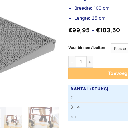
Breedte: 100 cm
Lengte: 25 cm
Pri
€
99,95
-
€
103,50
€9
tot
€1
Voor binnen / buiten
4 cm Quickramp aantal
Toevoeg
AANTAL (STUKS)
2
3 - 4
5 +