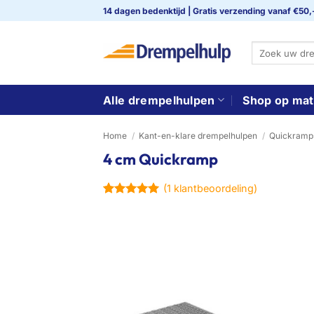
Ga
14 dagen bedenktijd | Gratis verzending vanaf €50,
naar
inhoud
Zoeken
naar:
Alle drempelhulpen
Shop op mat
Home
/
Kant-en-klare drempelhulpen
/
Quickramps
4 cm Quickramp
(
1
klantbeoordeling)
Gewaardeerd
1
5
op 5
gebaseerd
op
klant
waardering