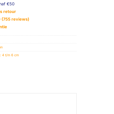
naf €50
s retour
0 (755 reviews)
ntie
en
: 4 t/m 6 cm