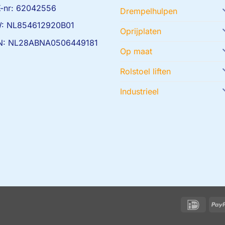
-nr: 62042556
Drempelhulpen
: NL854612920B01
Oprijplaten
N: NL28ABNA0506449181
Op maat
Rolstoel liften
Industrieel
IDeal