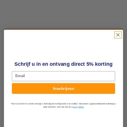
Beschrijving
Aanvullende informatie
Beoordelingen (3)
Schrijf u in en ontvang direct 5% korting
Email
Omschrijving Drempelhulp Polyethyleen
Binnen
Inschrijven
Quickramps
zijn de ideale oplossing voor het
aanpassen van kleinere
drempels.
*Door uw email in te voeren ontvangt u éénmalig een kortingscode in uw mailbox. Wij kunnen u gepersonaliseerde marketing e-
mails toesturen. Lees hier ook ons
privacy beleid.
Voordelen:
Voorzien van geribbeld antisslip oppervlak