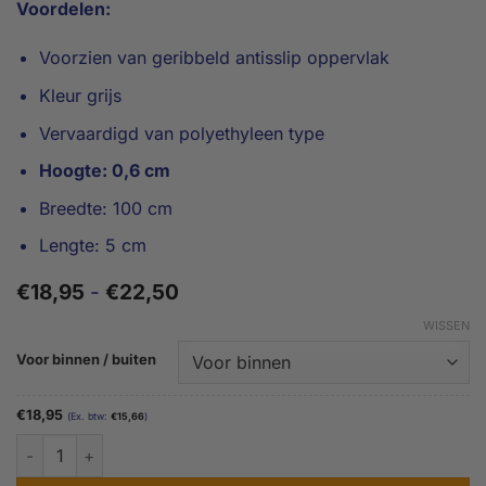
Voordelen:
Voorzien van geribbeld antisslip oppervlak
Kleur grijs
Vervaardigd van polyethyleen type
Hoogte: 0,6 cm
Breedte: 100 cm
Lengte: 5 cm
Prijsklasse:
€
18,95
-
€
22,50
€18,95
WISSEN
tot
€22,50
Voor binnen / buiten
€
18,95
(Ex. btw:
€
15,66
)
0,6 cm Quickramp aantal