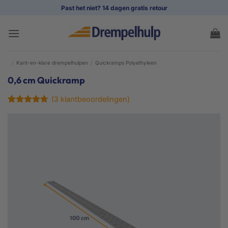
Ga
Past het niet? 14 dagen gratis retour
naar
inhoud
/
Kant-en-klare drempelhulpen
/
Quickramps Polyethyleen
0,6 cm Quickramp
(
3
klantbeoordelingen)
Gewaardeerd
3
4.67
op 5
gebaseerd
op
klant
waarderingen