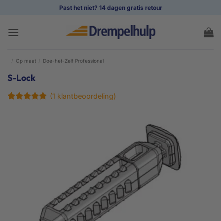
Ga
Past het niet? 14 dagen gratis retour
naar
inhoud
/
Op maat
/
Doe-het-Zelf Professional
S-Lock
(
1
klantbeoordeling)
Gewaardeerd
1
5
op 5
gebaseerd
op
klant
waardering