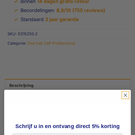
✓
Binnen
14 dagen gratis retour
✓
Beoordelingen:
8,9/10 (755 reviews)
✓
Standaard
2 jaar garantie
SKU:
ES15250.2
Categorie:
Doe-het-Zelf Professional
Beschrijving
Beoordelingen (1)
Artikelnr: 15250
Schrijf u in en ontvang direct 5% korting
Voor verticale verbinding van meerdere lagen