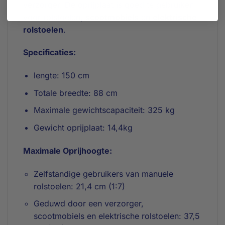
verzorger. De oprijplaat is goed te gebruiken
voor rolstoelen,
scootmobiels
en
elektrische
rolstoelen
.
Specificaties:
lengte: 150 cm
Totale breedte: 88 cm
Maximale gewichtscapaciteit: 325 kg
Gewicht oprijplaat: 14,4kg
Maximale Oprijhoogte:
Zelfstandige gebruikers van manuele
rolstoelen: 21,4 cm (1:7)
Geduwd door een verzorger,
scootmobiels en elektrische rolstoelen: 37,5