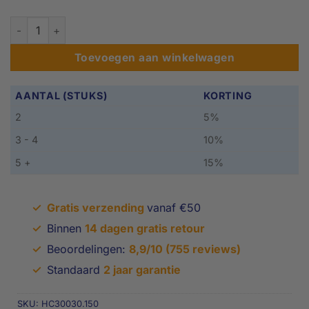
Brede Oprijplaat - 150cm aantal
Toevoegen aan winkelwagen
AANTAL (STUKS)
KORTING
2
5%
3 - 4
10%
5 +
15%
✓
Gratis verzending
vanaf €50
✓
Binnen
14 dagen gratis retour
✓
Beoordelingen:
8,9/10 (755 reviews)
✓
Standaard
2 jaar garantie
SKU:
HC30030.150