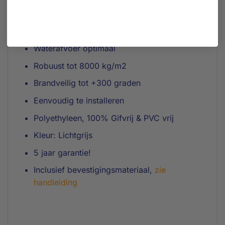
Geluidsarm
Waterafvoer optimaal
Robuust tot 8000 kg/m2
Brandveilig tot +300 graden
Eenvoudig te installeren
Polyethyleen, 100% Gifvrij & PVC vrij
Kleur: Lichtgrijs
5 jaar garantie!
Inclusief bevestigingsmateriaal,
zie
handleiding