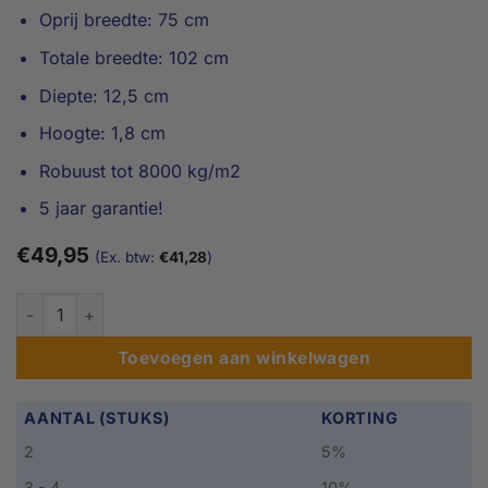
Oprij breedte: 75 cm
Totale breedte: 102 cm
Diepte: 12,5 cm
Hoogte: 1,8 cm
Robuust tot 8000 kg/m2
5 jaar garantie!
€
49,95
(Ex. btw:
€
41,28
)
1,8cm (H) x 75cm (B) Drempelhulp binnen, 3 Zijdig aantal
Toevoegen aan winkelwagen
AANTAL (STUKS)
KORTING
2
5%
3 - 4
10%