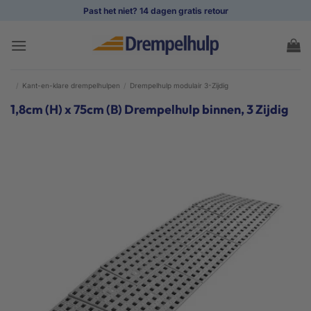
Ga
Past het niet? 14 dagen gratis retour
naar
inhoud
/
Kant-en-klare drempelhulpen
/
Drempelhulp modulair 3-Zijdig
1,8cm (H) x 75cm (B) Drempelhulp binnen, 3 Zijdig