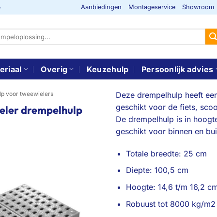
Aanbiedingen
Montageservice
Showroom
-
eriaal
Overig
Keuzehulp
Persoonlijk advies
p voor tweewielers
Deze drempelhulp heeft een
geschikt voor de fiets, sco
ieler drempelhulp
De drempelhulp is in hoogte
geschikt voor binnen en bui
Totale breedte: 25 cm
Diepte: 100,5 cm
Hoogte: 14,6 t/m 16,2 c
Robuust tot 8000 kg/m2