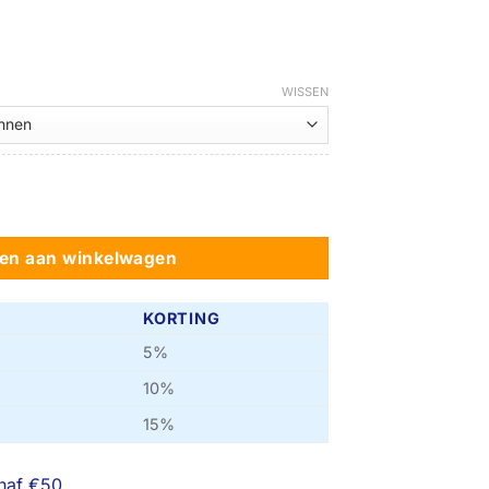
ijsklasse:
71,50
WISSEN
82,95
ieler drempelhulp aantal
en aan winkelwagen
KORTING
5%
10%
15%
naf €50