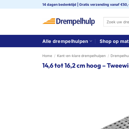
Ga
14 dagen bedenktijd | Gratis verzending vanaf €50,
naar
inhoud
Zoeken
naar:
Alle drempelhulpen
Shop op mat
Home
/
Kant-en-klare drempelhulpen
/
Drempelhul
14,6 tot 16,2 cm hoog – Tweew