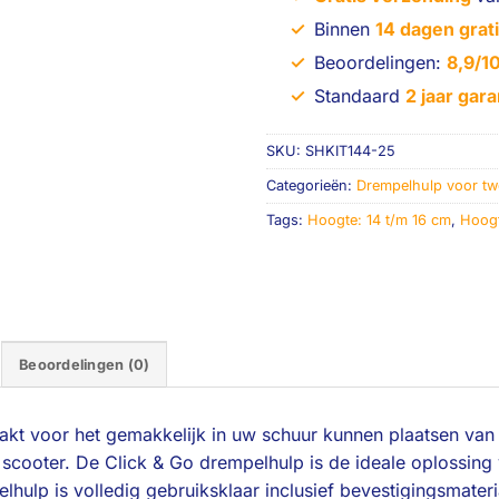
✓
Binnen
14 dagen grati
✓
Beoordelingen:
8,9/1
✓
Standaard
2 jaar gara
SKU:
SHKIT144-25
Categorieën:
Drempelhulp voor tw
Tags:
Hoogte: 14 t/m 16 cm
,
Hoogt
Beoordelingen (0)
kt voor het gemakkelijk in uw schuur kunnen plaatsen van 
f scooter. De Click & Go drempelhulp is de ideale oplossing
hulp is volledig gebruiksklaar inclusief bevestigingsmater