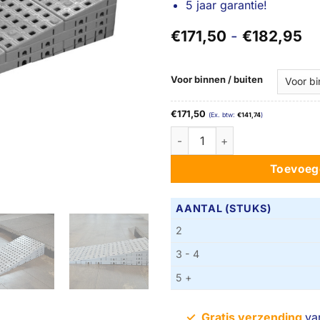
5 jaar garantie!
Pr
€
171,50
-
€
182,95
€1
tot
€1
Voor binnen / buiten
€
171,50
(Ex. btw:
€
141,74
)
14,6 tot 16,2 cm hoog - Tweew
Toevoeg
AANTAL (STUKS)
2
3 - 4
5 +
✓
Gratis verzending
va