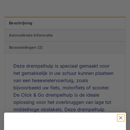
Beschrijving
Aanvullende informatie
Beoordelingen (2)
Deze drempelhulp is speciaal gemaakt voor
het gemakkelijk in uw schuur kunnen plaatsen
van een tweewielervoertuig, zoals
bijvoorbeeld uw fiets, motorfiets of scooter.
De Click & Go drempelhulp is de ideale
oplossing voor het overbruggen van lage tot
middelhoge obstakels. Deze drempelhulp
is volledig gebruiksklaar inclusief
bevestigingsmateriaal. U kunt de hoogte door