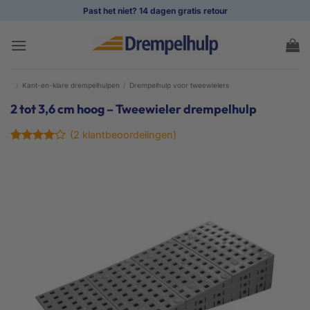
Ga
Past het niet? 14 dagen gratis retour
naar
inhoud
/
Kant-en-klare drempelhulpen
/
Drempelhulp voor tweewielers
2 tot 3,6 cm hoog – Tweewieler drempelhulp
(
2
klantbeoordelingen)
Gewaardeerd
2
4
op 5
gebaseerd
op
klant
waarderingen