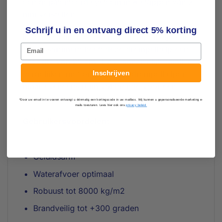
een gepatenteerd systeem in 8 stappen van 2
mm verstellen.
Schrijf u in en ontvang direct 5% korting
In tegenstelling tot overige drempelhulpen in
Email
ons assortiment heeft deze drempelhulp een
breedte van 25 cm
. Dit is aanzienlijk smaller
Inschrijven
vergelijken met onze andere drempelhulpen
maar eveneens ruim voldoende voor een
tweewiel voertuig.
*Door uw email in te voeren ontvangt u éénmalig een kortingscode in uw mailbox. Wij kunnen u gepersonaliseerde marketing e-
mails toesturen. Lees hier ook ons
privacy beleid.
Gebruikersvoordelen:
Geluidsarm
Waterafvoer optimaal
Robuust tot 8000 kg/m2
Brandveilig tot +300 graden