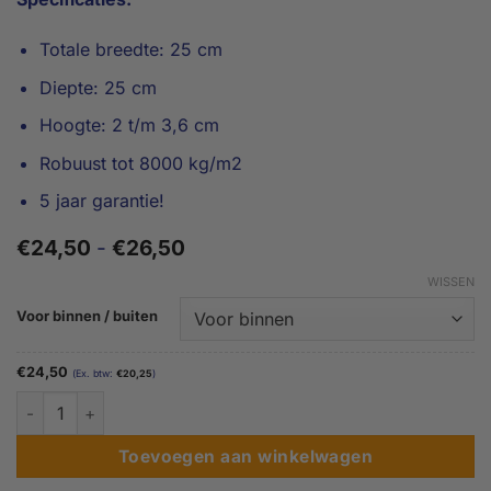
Totale breedte: 25 cm
Diepte: 25 cm
Hoogte: 2 t/m 3,6 cm
Robuust tot 8000 kg/m2
5 jaar garantie!
Prijsklasse:
€
24,50
-
€
26,50
€24,50
WISSEN
tot
€26,50
Voor binnen / buiten
€
24,50
(Ex. btw:
€
20,25
)
2 tot 3,6 cm hoog - Tweewieler drempelhulp aantal
Toevoegen aan winkelwagen