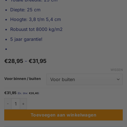
Diepte: 25 cm
Hoogte: 3,8 t/m 5,4 cm
Robuust tot 8000 kg/m2
5 jaar garantie!
Prijsklasse:
€
28,95
-
€
31,95
€28,95
WISSEN
tot
€31,95
Voor binnen / buiten
€
31,95
(Ex. btw:
€
26,40
)
3,8 tot 5,4 cm hoog - Tweewieler drempelhulp aantal
Toevoegen aan winkelwagen