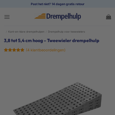
Ga
Past het niet? 14 dagen gratis retour
naar
inhoud
/
Kant-en-klare drempelhulpen
/
Drempelhulp voor tweewielers
3,8 tot 5,4 cm hoog – Tweewieler drempelhulp
(
4
klantbeoordelingen)
Gewaardeerd
4
5
op 5
gebaseerd
op
klant
waarderingen