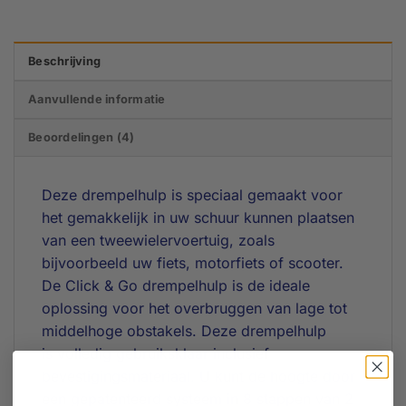
Beschrijving
Aanvullende informatie
Beoordelingen (4)
Deze drempelhulp is speciaal gemaakt voor
het gemakkelijk in uw schuur kunnen plaatsen
van een tweewielervoertuig, zoals
bijvoorbeeld uw fiets, motorfiets of scooter.
De Click & Go drempelhulp is de ideale
oplossing voor het overbruggen van lage tot
middelhoge obstakels. Deze drempelhulp
is volledig gebruiksklaar inclusief
bevestigingsmateriaal. U kunt de hoogte door
een gepatenteerd systeem in 8 stappen van 2