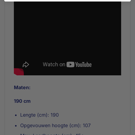
Maten:
190 cm
Lengte (cm): 190
Opgevouwen hoogte (cm): 107