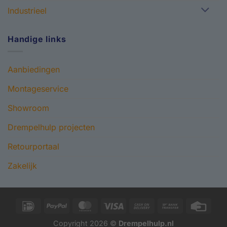
Industrieel
Handige links
Aanbiedingen
Montageservice
Showroom
Drempelhulp projecten
Retourportaal
Zakelijk
IDeal
PayPal
MasterCard
Visa
Cash
Bank
Credi
On
Transfer
Card
Copyright 2026 ©
Drempelhulp.nl