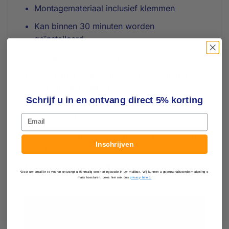
Montagemateriaal inclusief klemmen
Kan binnen 30 minuten worden
geïnstalleerd
Lichtgewicht, sterk en robuust
Kan gemakkelijk in meerdere voertuigen
worden geïnstalleerd
Schrijf u in en ontvang direct 5% korting
Veiligheidsranden aan de zijkanten om
Email
wegrollen te voorkomen
Omzeilt de meeste bumpers, opstapjes en
Inschrijven
trekhaken
Kan worden gebruikt als brug tussen twee
*Door uw email in te voeren ontvangt u éénmalig een kortingscode in uw mailbox. Wij kunnen u gepersonaliseerde marketing e-
voertuigen
mails toesturen. Lees hier ook ons
privacy beleid.