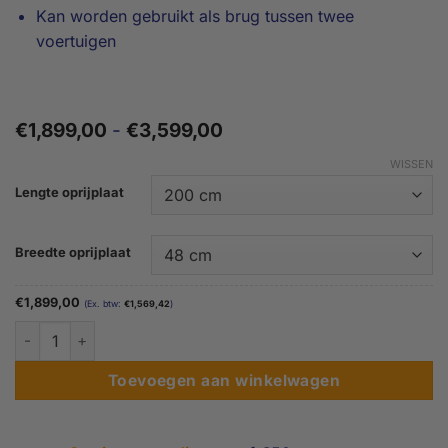
Kan worden gebruikt als brug tussen twee
voertuigen
Prijsklasse:
€
1,899,00
-
€
3,599,00
€1,899,00
tot
WISSEN
€3,599,00
Lengte oprijplaat
Breedte oprijplaat
€
1,899,00
(Ex. btw:
€
1,569,42
)
Laadklep oprijplaat extra sterk - 200 t/m 285 cm aantal
Toevoegen aan winkelwagen