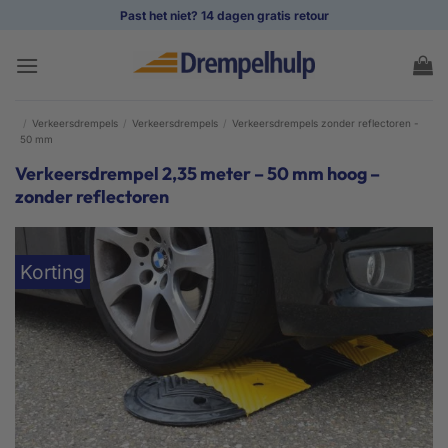
Ga
Past het niet? 14 dagen gratis retour
naar
inhoud
/
Verkeersdrempels
/
Verkeersdrempels
/
Verkeersdrempels zonder reflectoren -
50 mm
Verkeersdrempel 2,35 meter – 50 mm hoog –
zonder reflectoren
Korting