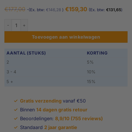
Oorspronkelijke
Huidige
€
177,00
€
159,30
(Ex. btw:
€
146,28
)
(Ex. btw:
€
131,65
)
prijs
prijs
was:
is:
Verkeersdrempel 2,35 meter - 50 mm hoog - zonder reflector
€177,00.
€177,00.
Toevoegen aan winkelwagen
AANTAL (STUKS)
KORTING
2
5%
3 - 4
10%
5 +
15%
✓
Gratis verzending
vanaf €50
✓
Binnen
14 dagen gratis retour
✓
Beoordelingen:
8,9/10 (755 reviews)
✓
Standaard
2 jaar garantie