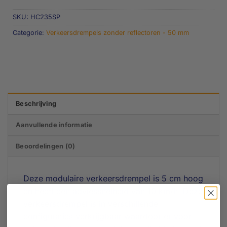
SKU:
HC235SP
Categorie:
Verkeersdrempels zonder reflectoren - 50 mm
Beschrijving
Aanvullende informatie
Beoordelingen (0)
Deze modulaire verkeersdrempel is 5 cm hoog
en heeft een adviessnelheid van 10 km/h. Deze
verkeersdrempel is in verschillende
configuraties verkrijgbaar waardoor er voor