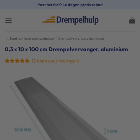
Ga
Past het niet? 14 dagen gratis retour
naar
inhoud
/
Kant-en-klare drempelhulpen
/
Drempelvervangers aluminium
0,3 x 10 x 100 cm Drempelvervanger, aluminium
(
2
klantbeoordelingen)
Gewaardeerd
2
5
op 5
gebaseerd
op
klant
waarderingen