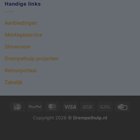
Handige links
Aanbiedingen
Montageservice
Showroom
Drempelhulp projecten
Retourportaal
Zakelijk
IDeal
PayPal
MasterCard
Visa
Cash
Bank
Credi
On
Transfer
Card
Copyright 2026 ©
Drempelhulp.nl
Delivery