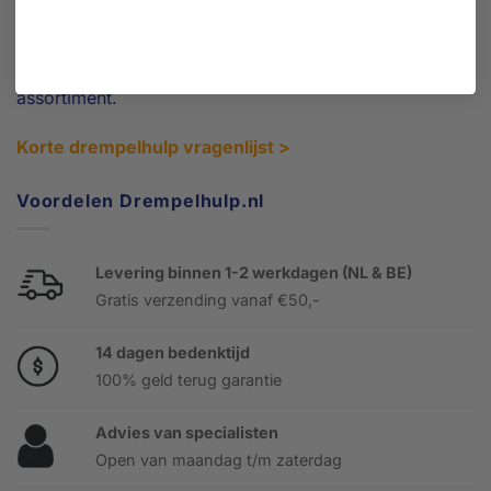
Aan de hand van enkele gegevens kunnen wij voor u
op zoek gaan naar de voor u ideale drempelhulp. Wij
hebben altijd een geschikte oplossing in het
assortiment.
Korte drempelhulp vragenlijst >
Voordelen Drempelhulp.nl
Levering binnen 1-2 werkdagen (NL & BE)
Gratis verzending vanaf €50,-
14 dagen bedenktijd
100% geld terug garantie
Advies van specialisten
Open van maandag t/m zaterdag