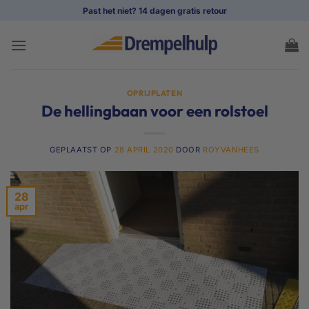
Ga
Past het niet? 14 dagen gratis retour
naar
inhoud
OPRIJPLATEN
De hellingbaan voor een rolstoel
GEPLAATST OP
28 APRIL 2020
DOOR
ROYVANHEES
28
apr